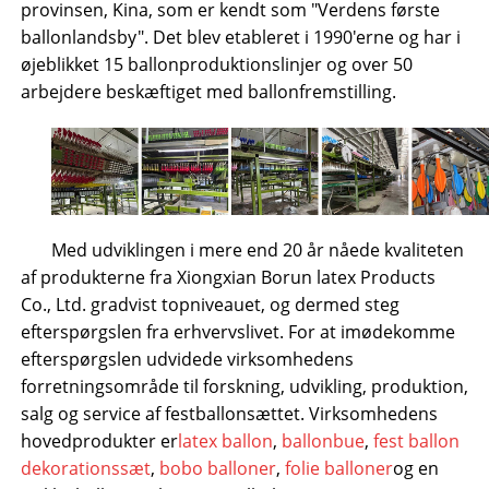
provinsen, Kina, som er kendt som "Verdens første
ballonlandsby". Det blev etableret i 1990'erne og har i
øjeblikket 15 ballonproduktionslinjer og over 50
arbejdere beskæftiget med ballonfremstilling.
Med udviklingen i mere end 20 år nåede kvaliteten
af ​​produkterne fra Xiongxian Borun latex Products
Co., Ltd. gradvist topniveauet, og dermed steg
efterspørgslen fra erhvervslivet. For at imødekomme
efterspørgslen udvidede virksomhedens
forretningsområde til forskning, udvikling, produktion,
salg og service af festballonsættet. Virksomhedens
hovedprodukter er
latex ballon
,
ballonbue
,
fest ballon
dekorationssæt
,
bobo balloner
,
folie balloner
og en