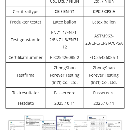
Co., Ltd. / NiuN
Ltd. / NiuN
Certifikattype
CE / EN-71
CPC / CPSIA
Produkter testet
Latex ballon
Latex ballon
EN71-1/EN71-
ASTM963-
Test genstande
2/EN71-3/EN71-
23/CPC/CPSIA/CPSA
12
Certifikatnummer
FTC25426085-2
FTC25426085-1
ZhongShan
ZhongShan
Testfirma
Forever Testing
Forever Testing
(Int'l) Co., Ltd.
(Int'l) Co., Ltd.
Testresultater
Passereere
Passereere
Testdato
2025.10.11
2025.10.11