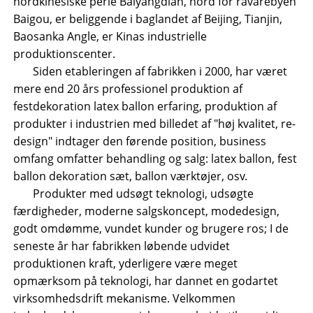
nordkinesiske perle Baiyangdian, nord for råvarebyen
Baigou, er beliggende i baglandet af Beijing, Tianjin,
Baosanka Angle, er Kinas industrielle
produktionscenter.
Siden etableringen af ​​fabrikken i 2000, har været
mere end 20 års professionel produktion af
festdekoration latex ballon erfaring, produktion af
produkter i industrien med billedet af "høj kvalitet, re-
design" indtager den førende position, business
omfang omfatter behandling og salg: latex ballon, fest
ballon dekoration sæt, ballon værktøjer, osv.
Produkter med udsøgt teknologi, udsøgte
færdigheder, moderne salgskoncept, modedesign,
godt omdømme, vundet kunder og brugere ros; I de
seneste år har fabrikken løbende udvidet
produktionen kraft, yderligere være meget
opmærksom på teknologi, har dannet en godartet
virksomhedsdrift mekanisme. Velkommen