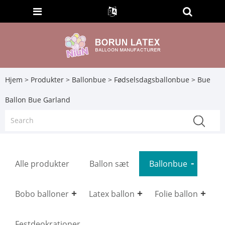
Hjem
>
Produkter
>
Ballonbue
>
Fødselsdagsballonbue
> Bue
Ballon Bue Garland
Alle produkter
Ballon sæt
Ballonbue
Bobo balloner
Latex ballon
Folie ballon
Festdeokrationer