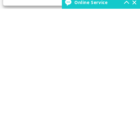
Online Service
+86-18931392546
borunfactory@163.com
Copyright © 2022 Kina Hebei Xiongxian Borun Latex Products Co.,
LTD. - Ballonbue, Boboballoner, Latexballon - Alle rettigheder
forbeholdes.
Links
Sitemap
RSS
XML
Privatlivspolitik