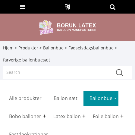
Hjem
>
Produkter
>
Ballonbue
>
Fødselsdagsballonbue
>
farverige ballonbuesæt
Alle produkter
Ballon sæt
Ballonbue
Bobo balloner
Latex ballon
Folie ballon
Festdeokrationer