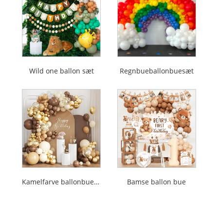
Wild one ballon sæt
Regnbueballonbuesæt
Kamelfarve ballonbuesæt
Bamse ballon bue