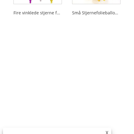
Fire vinklede stjerne folieballoner
Små Stjernefolieballoner
X