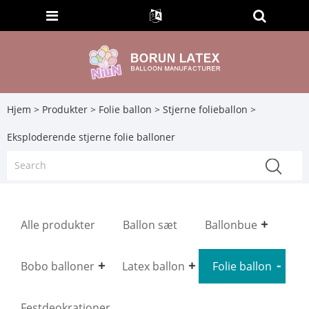
Hjem
>
Produkter
>
Folie ballon
>
Stjerne folieballon
>
Eksploderende stjerne folie balloner
Alle produkter
Ballon sæt
Ballonbue
Bobo balloner
Latex ballon
Folie ballon
Festdeokrationer