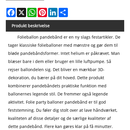
Facebook
X
WhatsApp
Pinterest
LinkedIn
Share
Produkt beskrivelse
Folieballon pandebånd er en ny slags festartikler. De
tager klassiske folieballoner med mønstre og gør dem til
bløde pandebåndsformer. Intet helium er påkrævet. Man
blæser bare i dem eller bruger en lille luftpumpe. Så
rejser ballondelen sig. Det bliver en mærkbar 3D-
dekoration, du bærer på dit hoved. Dette produkt
kombinerer pandebåndets praktiske funktion med
ballonernes legende stil. De fremmer også legende
aktivitet. Folie party balloner pandebånd er til god
feststemning. Du føler dig stolt over at lave håndværket,
kvaliteten af ​​disse detaljer og de særlige kvaliteter af
dette pandebånd. Flere kan gøres klar på få minutter.