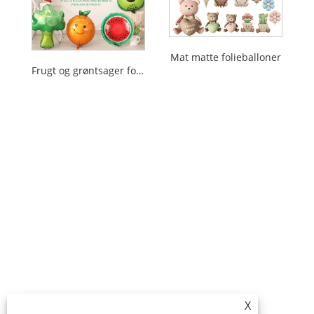
Mat matte folieballoner
Frugt og grøntsager folie balloner
X