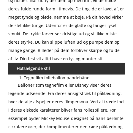
og holder. Når du fylder dem op med luft, vil de holde
deres fulde runde form i timevis. De ting, de er lavet af, er
meget tynde og bløde, nemme at bøje. På dit hoved virker
de slet ikke tunge. Udenfor er de glatte og fanger lyset
smukt. De trykte farver ser dristige ud og vil ikke miste
deres styrke. Du kan slippe luften ud og pumpe dem op
mange gange. Billeder på dem forbliver skarpe og fulde
af liv. Din fest vil altid have en lys og munter stil.
Hotsælgende stil
1. Tegnefilm folieballon pandebånd
Balloner som tegnefilm eller Disney viser deres
legende udseende. Fra deres ansigtstræk til påklædning,
hver detalje afspejler deres filmpersona. Ved at træde ind
i deres elskede karakterer bliver fans rollespillere. For
eksempel byder Mickey Mouse-designet på hans berømte
cirkulære ører, der komplimenterer den røde påklædning