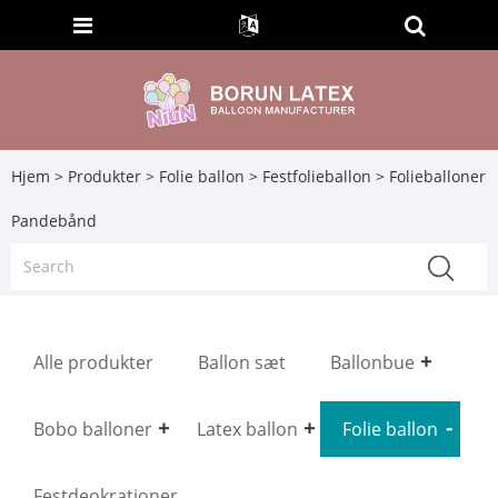
Hjem
>
Produkter
>
Folie ballon
>
Festfolieballon
> Folieballoner
Pandebånd
Alle produkter
Ballon sæt
Ballonbue
Bobo balloner
Latex ballon
Folie ballon
Festdeokrationer