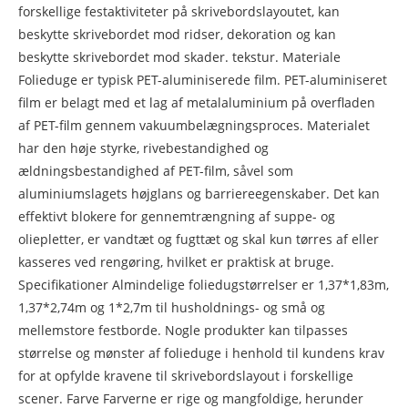
forskellige festaktiviteter på skrivebordslayoutet, kan
beskytte skrivebordet mod ridser, dekoration og kan
beskytte skrivebordet mod skader. tekstur. Materiale
Folieduge er typisk PET-aluminiserede film. PET-aluminiseret
film er belagt med et lag af metalaluminium på overfladen
af ​​PET-film gennem vakuumbelægningsproces. Materialet
har den høje styrke, rivebestandighed og
ældningsbestandighed af PET-film, såvel som
aluminiumslagets højglans og barriereegenskaber. Det kan
effektivt blokere for gennemtrængning af suppe- og
oliepletter, er vandtæt og fugttæt og skal kun tørres af eller
kasseres ved rengøring, hvilket er praktisk at bruge.
Specifikationer Almindelige foliedugstørrelser er 1,37*1,83m,
1,37*2,74m og 1*2,7m til husholdnings- og små og
mellemstore festborde. Nogle produkter kan tilpasses
størrelse og mønster af folieduge i henhold til kundens krav
for at opfylde kravene til skrivebordslayout i forskellige
scener. Farve Farverne er rige og mangfoldige, herunder