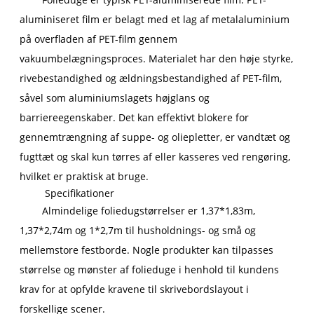
aluminiseret film er belagt med et lag af metalaluminium
på overfladen af ​​PET-film gennem
vakuumbelægningsproces. Materialet har den høje styrke,
rivebestandighed og ældningsbestandighed af PET-film,
såvel som aluminiumslagets højglans og
barriereegenskaber. Det kan effektivt blokere for
gennemtrængning af suppe- og oliepletter, er vandtæt og
fugttæt og skal kun tørres af eller kasseres ved rengøring,
hvilket er praktisk at bruge.
Specifikationer
Almindelige foliedugstørrelser er 1,37*1,83m,
1,37*2,74m og 1*2,7m til husholdnings- og små og
mellemstore festborde. Nogle produkter kan tilpasses
størrelse og mønster af folieduge i henhold til kundens
krav for at opfylde kravene til skrivebordslayout i
forskellige scener.