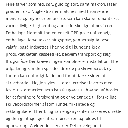
rene farver som rød, sølv, guld og sort, samt makron, laser,
gradient osv. Nogle stilarter matches med bronsende
mønstre og tegneseriemønstre, som kan skabe romantiske,
varme, livlige, high-end og andre forskellige atmosfærer.
Emballage Normalt kan en enkelt OPP-pose uafhængig
emballage, farveudskrivningspose, gennemsigtig pose
valgfri, også indsættes i henhold til kundens krav,
produktetiketter, kasseetiket, bekvem transport og salg.
Brugsmåde Der kræves ingen kompliceret installation. Efter
udpakning kan den spredes direkte på skrivebordet, og
kanten kan naturligt falde ned for at dække siden af ​​
skrivebordet. Nogle styles i store størrelser leveres med
faste klistermærker, som kan fastgøres til hjørnet af bordet
for at forhindre forskydning og er velegnede til forskellige
skrivebordsformer såsom runde, firkantede og
rektangulære. Efter brug kan engangsstilen kasseres direkte,
og den gentagelige stil kan tørres ren og foldes til
opbevaring. Gældende scenarier Det er velegnet til