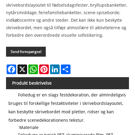
skrivebordslayoutet til fødselsdagsfester, bryllupsbanketter,
nytårsmiddage, feriefamiliebanketter, scene-spiseborde,
indkøbscentre og andre steder. Det kan ikke kun beskytte
skrivebordet, men også tilføje atmosfære til aktiviteterne og
forbedre den overordnede visuelle sofistikering.
Send forespørgsel
Facebook
X
WhatsApp
Pinterest
LinkedIn
Share
Produkt beskrivelse
Foliedug er en slags festdekoration, der almindeligvis
bruges til forskellige festaktiviteter i skrivebordslayoutet,
kan beskytte skrivebordet mod pletter, ridser og kan
forbedre scenedekorationens tekstur.
Materiale
Folieduge er typisk PET-aluminiserede film. PET-