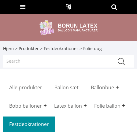
Hjem
>
Produkter
>
Festdeokrationer
> Folie dug
Alle produkter
Ballon sæt
Ballonbue
Bobo balloner
Latex ballon
Folie ballon
Festdeokrationer