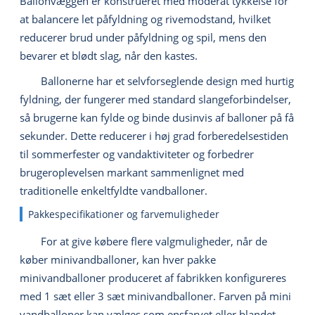
Ballonvæggen er konstrueret med moderat tykkelse for
at balancere let påfyldning og rivemodstand, hvilket
reducerer brud under påfyldning og spil, mens den
bevarer et blødt slag, når den kastes.
Ballonerne har et selvforseglende design med hurtig
fyldning, der fungerer med standard slangeforbindelser,
så brugerne kan fylde og binde dusinvis af balloner på få
sekunder. Dette reducerer i høj grad forberedelsestiden
til sommerfester og vandaktiviteter og forbedrer
brugeroplevelsen markant sammenlignet med
traditionelle enkeltfyldte vandballoner.
Pakkespecifikationer og farvemuligheder
For at give købere flere valgmuligheder, når de
køber minivandballoner, kan hver pakke
minivandballoner produceret af fabrikken konfigureres
med 1 sæt eller 3 sæt minivandballoner. Farven på mini
vandballoner kan vælges som ensfarvet eller blandet