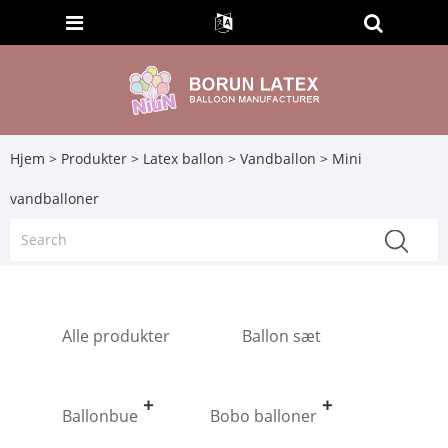
Hjem
>
Produkter
>
Latex ballon
>
Vandballon
> Mini
vandballoner
Alle produkter
Ballon sæt
Ballonbue
Bobo balloner