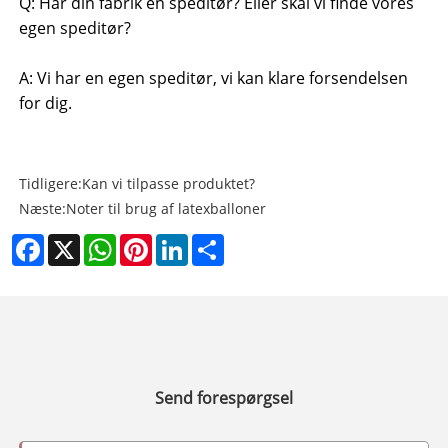
Q: Har din fabrik en speditør? Eller skal vi finde vores
egen speditør?
A: Vi har en egen speditør, vi kan klare forsendelsen
for dig.
Tidligere:
Kan vi tilpasse produktet?
Næste:
Noter til brug af latexballoner
Facebook
X
WhatsApp
Pinterest
LinkedIn
Share
Send forespørgsel