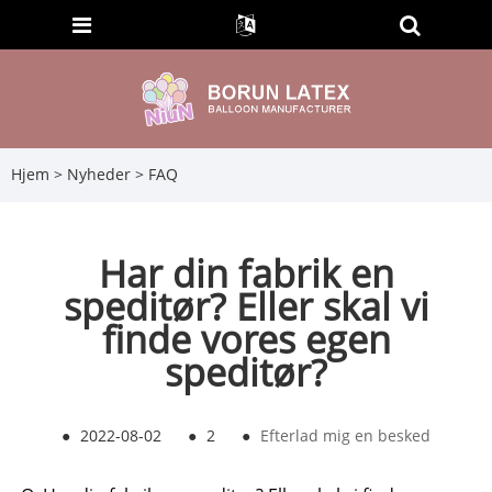
Hjem
>
Nyheder
>
FAQ
Har din fabrik en
speditør? Eller skal vi
finde vores egen
speditør?
●
2022-08-02
●
2
●
Efterlad mig en besked