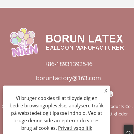
+86-18931392546
borunfactory@163.com
X
Vi bruger cookies til at tilbyde dig en
bedre browsingoplevelse, analysere trafik
Copyright © 2022 Kina Hebei Xiongxian Borun Latex Products Co.,
på webstedet og tilpasse indhold. Ved at
LTD. - Ballonbue, Boboballoner, Latexballon - Alle rettigheder
bruge denne side accepterer du vores
forbeholdes.
brug af cookies.
Privatlivspolitik
Links
Sitemap
RSS
XML
Privatlivspolitik