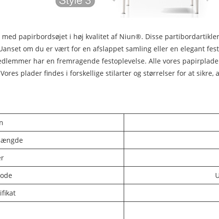
ng med papirbordsøjet i høj kvalitet af Niun®. Disse partibordartikl
anset om du er vært for en afslappet samling eller en elegant fest
liemedlemmer har en fremragende festoplevelse. Alle vores papirpla
Vores plader findes i forskellige stilarter og størrelser for at sikre
n
mængde
er
tode
U
fikat