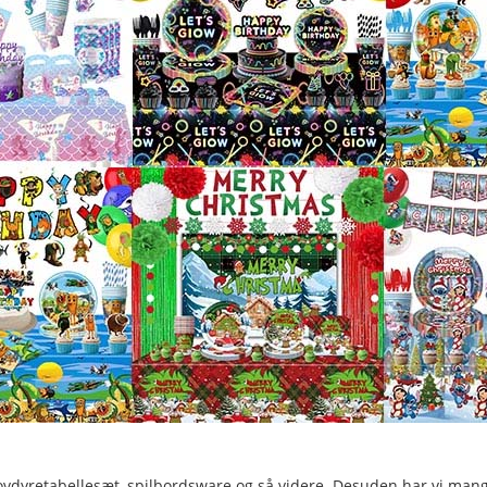
ovdyretabellesæt, spilbordsware og så videre. Desuden har vi mang