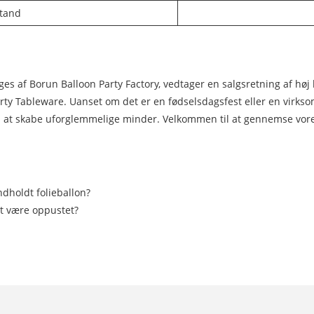
stand
lges af Borun Balloon Party Factory, vedtager en salgsretning af høj kv
rty Tableware. Uanset om det er en fødselsdagsfest eller en virk
at skabe uforglemmelige minder. Velkommen til at gennemse vor
dholdt folieballon?
 at være oppustet?