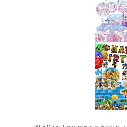
Vi har Mermaid-tema-festbord, julebordssæt, sk