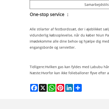
Samarbejdstil
One-stop service ：
Alle stilarter af festbordssæt, der i øjeblikket sæ
vidunderlig købsoplevelse, når du køber Niun Pa
imødekomme alle dine behov og hjælpe dig med 
engangsborde og servietter.
Tidligere:
Hvilken gas kan fyldes med Labubu hån
Næste:
Hvorfor kan ikke folieballoner flyve efter
Facebook
X
WhatsApp
Pinterest
LinkedIn
Share