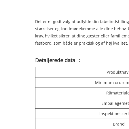
Det er et godt valg at udfylde din tabelindstilli
størrelser og kan imødekomme alle dine behov. U
krav, hvilket sikrer, at dine gæster eller fami
festbord, som både er praktisk og af høj kvalitet. 
Detaljerede data ：
Produktnav
Minimum ordre
Råmaterial
Emballageme
Inspektionscerti
Brand