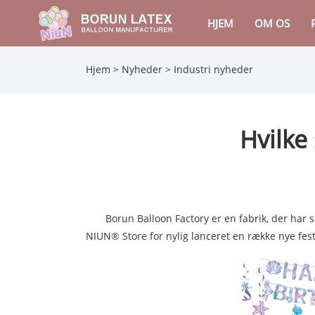
HJEM
OM OS
Hjem
>
Nyheder
>
Industri nyheder
Hvilke 
Borun Balloon Factory er en fabrik, der har spe
NIUN® Store for nylig lanceret en række nye fes