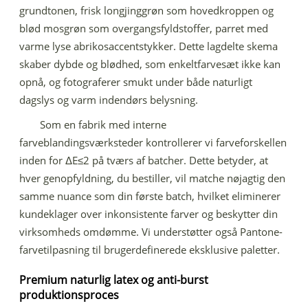
grundtonen, frisk longjinggrøn som hovedkroppen og
blød mosgrøn som overgangsfyldstoffer, parret med
varme lyse abrikosaccentstykker. Dette lagdelte skema
skaber dybde og blødhed, som enkeltfarvesæt ikke kan
opnå, og fotograferer smukt under både naturligt
dagslys og varm indendørs belysning.
Som en fabrik med interne
farveblandingsværksteder kontrollerer vi farveforskellen
inden for ΔE≤2 på tværs af batcher. Dette betyder, at
hver genopfyldning, du bestiller, vil matche nøjagtig den
samme nuance som din første batch, hvilket eliminerer
kundeklager over inkonsistente farver og beskytter din
virksomheds omdømme. Vi understøtter også Pantone-
farvetilpasning til brugerdefinerede eksklusive paletter.
Premium naturlig latex og anti-burst
produktionsproces