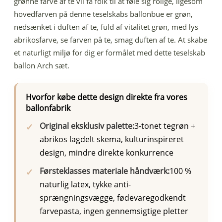
grønne farve af te vil få folk til at føle sig rolige, ligesom
hovedfarven på denne teselskabs ballonbue er grøn,
nedsænket i duften af ​​te, fuld af vitalitet grøn, med lys
abrikosfarve, se farven på te, smag duften af ​​te. At skabe
et naturligt miljø for dig er formålet med dette teselskab
ballon Arch sæt.
Hvorfor købe dette design direkte fra vores
ballonfabrik
Original eksklusiv palette:
3-tonet tegrøn +
abrikos lagdelt skema, kulturinspireret
design, mindre direkte konkurrence
Førsteklasses materiale håndværk:
100 %
naturlig latex, tykke anti-
sprængningsvægge, fødevaregodkendt
farvepasta, ingen gennemsigtige pletter